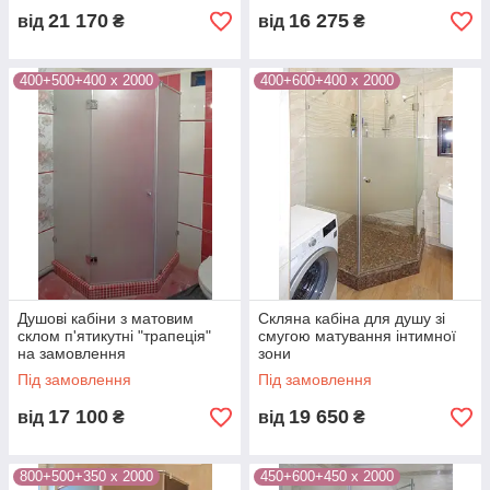
21 170
16 275
від
₴
від
₴
400+500+400 х 2000
400+600+400 х 2000
Душові кабіни з матовим
Скляна кабіна для душу зі
склом п'ятикутні "трапеція"
смугою матування інтимної
на замовлення
зони
Під замовлення
Під замовлення
17 100
19 650
від
₴
від
₴
800+500+350 х 2000
450+600+450 х 2000