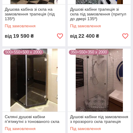
Душова кабіна зі скла на
Душові кабіни трапеція зі
замовлення трапеція (під
скла під замовлення (притул
135º)
до двері 135º)
Під замовлення
Під замовлення
19 590
22 400
від
₴
від
₴
500+550+500 х 2000
350+550+350 х 2000
Скляні душові кабіни
Душові кабіни під замовлення
п'ятикутні з тонованого скла
з прозорого скла трапеція
Під замовлення
Під замовлення