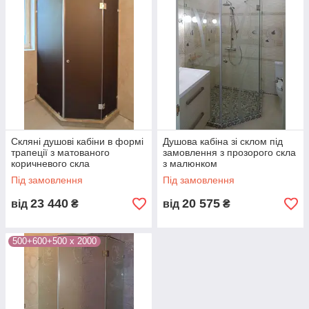
Скляні душові кабіни в формі
Душова кабіна зі склом під
трапеції з матованого
замовлення з прозорого скла
коричневого скла
з малюнком
Під замовлення
Під замовлення
23 440
20 575
від
₴
від
₴
500+600+500 х 2000