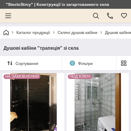
"StecloStroy" | Конструкції із загартованного скла
Каталог продукції
Скляні душові кабіни
Душові кабіни
Душові кабіни "трапеція" зі скла
Сортування
0
Фільтри
НА ЗАМОВЛЕННЯ
ПОД КЛЮЧ