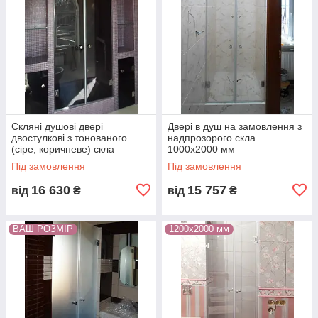
Скляні душові двері
Двері в душ на замовлення з
двостулкові з тонованого
надпрозорого скла
(сіре, коричневе) скла
1000х2000 мм
Під замовлення
Під замовлення
16 630
15 757
від
₴
від
₴
ВАШ РОЗМІР
1200х2000 мм