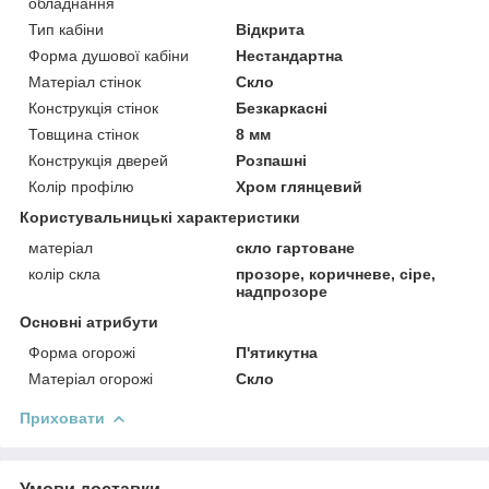
обладнання
Тип кабіни
Відкрита
Форма душової кабіни
Нестандартна
Матеріал стінок
Скло
Конструкція стінок
Безкаркасні
Товщина стінок
8 мм
Конструкція дверей
Розпашні
Колір профілю
Хром глянцевий
Користувальницькі характеристики
матеріал
скло гартоване
колір скла
прозоре, коричневе, сіре,
надпрозоре
Основні атрибути
Форма огорожі
П'ятикутна
Матеріал огорожі
Скло
Приховати