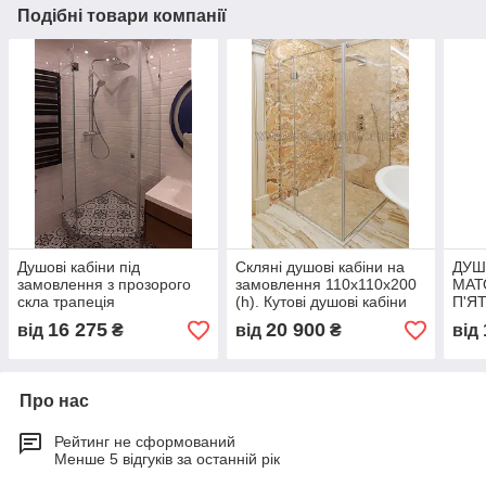
Подібні товари компанії
Душові кабіни під
Скляні душові кабіни на
ДУШ
замовлення з прозорого
замовлення 110х110х200
МАТ
скла трапеція
(h). Кутові душові кабіни
П'Я
ЗАМ
16 275
20 900
від
₴
від
₴
від
Про нас
Рейтинг не сформований
Менше 5 відгуків за останній рік