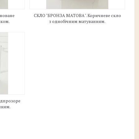
оноване
СКЛО "БРОНЗА МАТОВА". Коричневе скло
нком.
з однобічним матуванням.
адпрозоре
нням.