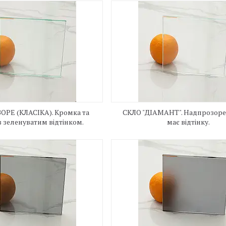
ОРЕ (КЛАСІКА). Кромка та
СКЛО "ДІАМАНТ". Надпрозоре 
з зеленуватим відтінком.
має відтінку.