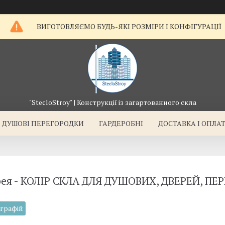
ВИГОТОВЛЯЄМО БУДЬ-ЯКІ РОЗМІРИ І КОНФІГУРАЦІЇ
"StecloStroy" | Конструкції із загартованного скла
ДУШОВІ ПЕРЕГОРОДКИ
ГАРДЕРОБНІ
ДОСТАВКА І ОПЛА
рея - КОЛІР СКЛА ДЛЯ ДУШОВИХ, ДВЕРЕЙ, П
ографій