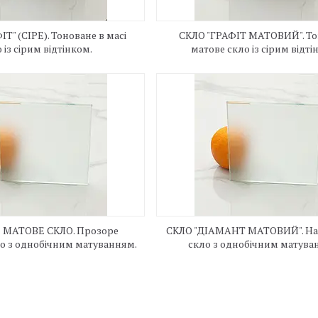
Т" (СІРЕ). Тоноване в масі
СКЛО "ГРАФІТ МАТОВИЙ". Т
 із сірим відтінком.
матове скло із сірим відті
 МАТОВЕ СКЛО. Прозоре
СКЛО "ДІАМАНТ МАТОВИЙ". Н
о з однобічним матуванням.
скло з однобічним матува