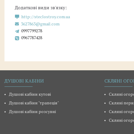
http://steclostroy.com.ua
3627863@gmail.com
0997799278
0967787428
ДУШОВІ КАБІНИ
СКЛЯНІ ОГО
Душові кабіни кутові
Скляні огор
Душові кабіни "трапеція"
Скляні пери
Душові кабіни розсувні
Скляні огор
Скляні огор