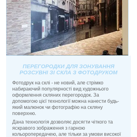
ПЕРЕГОРОДКИ ДЛЯ ЗОНУВАННЯ
РОЗСУВНІ ЗІ СКЛА З ФОТОДРУКОМ
Фотодрук на склі - не новий, але стрімко
набираючий популярності вид художнього
оформлення скляних перегородок. За
допомогою цієї технології можна нанести будь-
який малюнок чи фотографію на скляну
поверхню.
Дана технологія дозволяє досягти чіткого та
яскравого зображення з гарною
кольоропередачею, але тільки за умови високої