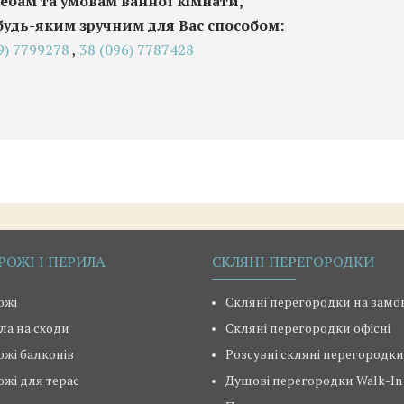
ебам та умовам ванної кімнати,
будь-яким зручним для Вас способом:
9) 7799278
,
38 (096) 7787428
РОЖІ І ПЕРИЛА
СКЛЯНІ ПЕРЕГОРОДКИ
ожі
Скляні перегородки на зам
ла на сходи
Скляні перегородки офісні
ожі балконів
Розсувні скляні перегородки
ожі для терас
Душові перегородки Walk-In