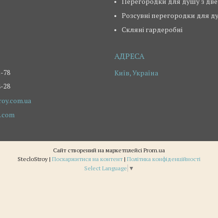
Перегородки для душу з дв
Розсувні перегородки для д
Скляні гардеробні
2-78
Київ, Україна
4-28
roy.com.ua
.com
Сайт створений на маркетплейсі
Prom.ua
StecloStroy |
Поскаржитися на контент
|
Політика конфіденційності
Select Language
▼