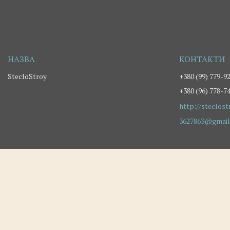
StecloStroy
+380 (99) 779-9
+380 (96) 778-7
http://steclost
3627863@gmail