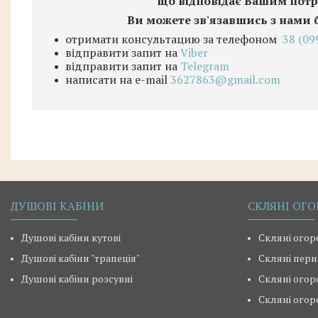
що відповідає Вашим потр
Ви можете зв'язавшись з нами 
отримати консультацию за телефоном
38 (09
відправити запит на
Viber
відправити запит на
Telegram
написати на e-mail
3627863@gmail.com
ДУШОВІ КАБІНИ
СКЛЯНІ ОГО
Душові кабіни кутові
Скляні огор
Душові кабіни "трапеція"
Скляні пери
Душові кабіни розсувні
Скляні огор
Скляні огор