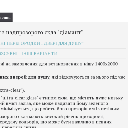
лення
 з надпрозорого скла "діамант"
І ПЕРЕГОРОДКИ І ДВЕРІ ДЛЯ ДУШУ"
ОЗСУВНІ - ІНШІ ВАРІАНТИ
ні на замовлення для встановлення в нішу 1400х2000
них дверей для душу
, які відкочуються за нього під час
tra-clear").
"ultra-clear glass" є типом скла, що містить дуже низьку
ий вміст заліза, яке може надавати йому зеленого
бо мінімізується, що робить його прозорішим і чистішим.
озорого скла мають високий рівень прозорості,
передачу кольорів, що може бути важливо в певних
 передача світла.