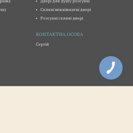
ерима
Двері для душу розсувні
ушу
Скляні міжкімнатні двері
Розсувні скляні двері
Сергій