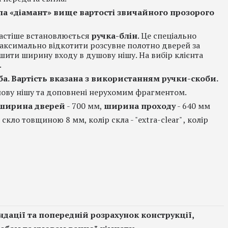
кла «діамант» вище вартості звичайного прозорого
астіше встановлюється
ручка-блін
. Це спеціально
максимально відкотити розсувне полотно дверей за
ити ширину входу в душову нішу. На вибір клієнта
.
оба. Вартість вказана з використанням ручки-скоби.
душову нішу та доповнені нерухомим фрагментом.
ширина дверей
- 700 мм,
ширина проходу
- 640 мм
скло товщиною 8 мм, колір скла -
"extra-clear"
, колір
дації та попередній розрахунок конструкції,