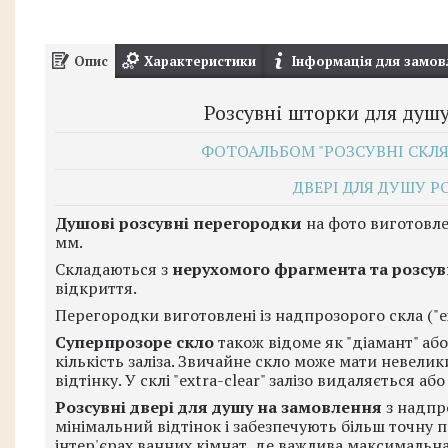
Опис
Характеристики
Інформація для замов
Розсувні шторки для душу
ФОТОАЛЬБОМ "РОЗСУВНІ СКЛЯН
ДВЕРІ ДЛЯ ДУШУ Р
Душові розсувні перегородки
на фото виготовле
мм.
Складаються з
нерухомого фрагмента та розсув
відкриття.
Перегородки виготовлені із надпрозорого скла ("ex
Суперпрозоре скло
також відоме як "діамант" або 
кількість заліза. Звичайне скло може мати невелик
відтінку. У склі "extra-clear" залізо видаляється а
Розсувні двері для душу на замовлення
з надпр
мінімальний відтінок і забезпечують більш точну 
інтер'єрах ванних кімнат, де важлива максимальна