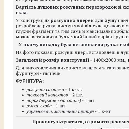
Вартість душових розсувних перегородок зі с
скла.
У конструкціях
розсувних дверей для душу
найч
розроблена ручка, виступ якої від скла дозволяє 
глухий фрагмент та тим самим максимально збільш
можна встановити будь-який інший варіант ручки
У цьому випадку була встановлена ​​ручка-ск
На фото показані розсувні двері, встановлені в 
Загальний розмір конструкції
- 1400х2000 мм.,
Для виготовлення використовувалося загартоване 
фурнітури - глянець.
ФУРНІТУРА:
розсувна система
- 1 к-кт.
точковий конектор
- 2 шт.
порог (нержавіюча сталь)
- 1 шт.
ручка-скоба
- 1 шт.
ущільнювачі, магнітний притул
- 1 к-кт
Проконсультуватися, отримати рекомен