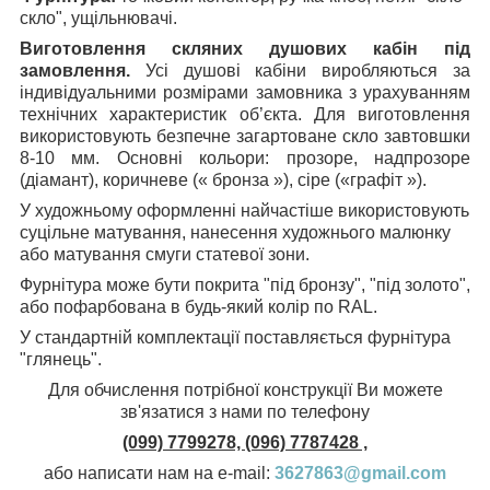
скло", ущільнювачі.
Виготовлення скляних душових кабін під
замовлення.
Усі душові кабіни виробляються за
індивідуальними розмірами замовника з урахуванням
технічних характеристик об’єкта. Для виготовлення
використовують безпечне загартоване скло завтовшки
8-10 мм. Основні кольори: прозоре, надпрозоре
(діамант), коричневе (« бронза »), сіре («графіт »).
У художньому оформленні найчастіше використовують
суцільне матування, нанесення художнього малюнку
або матування смуги статевої зони.
Фурнітура може бути покрита "під бронзу", "під золото",
або пофарбована в будь-який колір по RAL.
У стандартній комплектації поставляється фурнітура
"глянець".
Для обчислення потрібної конструкції Ви можете
зв'язатися з нами по телефону
(099) 7799278, (096) 7787428 ,
або написати нам на e-mail:
3627863@gmail.com