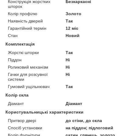
Конструкція жорстких
Безкаркасні
шторок
Колір профілю
Золото
Наявність дверей
Так
Гарантійний термін
12 міс
Стан
Новий
Комплектація
Жорсткі шторки
Так
Піддон
Ні
Роликовий механізм
Ні
Гачки для розсувної
Ні
системи
Гумовий ущільнювач
Так
Колір скла
Діамант
Діамант
Користувальницькі характеристики
Притвор двері
до стіни, до скла
Спосіб установки
на піддон; підлоговий
Колір фурнітури
сатин, глянець, золото,