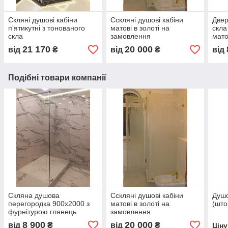
Скляні душові кабіни
Сскляні душові кабіни
Двер
п'ятикутні з тонованого
матові в золоті на
скла
скла
замовлення
мато
21 170
20 000
від
₴
від
₴
від
Подібні товари компанії
Скляна душова
Сскляні душові кабіни
Душо
перегородка 900х2000 з
матові в золоті на
(што
фурнітурою глянець
замовлення
8 900
20 000
від
₴
від
₴
Цін