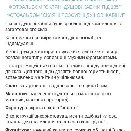
ФОТОАЛЬБОМ "СКЛЯНІ ДУШОВІ КАБІНИ ПІД 135
º
"
ФОТОАЛЬБОМ "СКЛЯНІ РОЗСУВНІ ДУШОВІ КАБІНИ"
Скляні душові кабіни були зроблені під замовлення з
загартованого скла.
Конструкція і розміри кожної душової кабіни
індивідуальні.
У конструкціях використовувалися одні скляні двері
розпашного типу, доповнені глухими фрагментами.
Петлі розміщуються на склі, примикання душової двері
до скла. Для того, щоб досягти повної герметичності,
встановлено магнітний ущільнювач.
Скло:
загартоване, надпрозоре, товщина 8 мм.
Малюнки:
нанесення художнього малюнку (фон
матовий, малюнок прозорий)
Фурнітура вкрита в колір "золото".
В конструкції використовувалися т-подібна і кутова
штанги для підсилення жорсткості конструкції.
Фурнітура:
точковий конектор, ручка-кноб, петлі "скло-