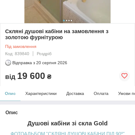
Скляні душові кабіни на замовлення з
золотою фурнітурою
Під замовлення
Код: 839840
Роздріб
Відправка з
20 серпня 2026
19 600
від
₴
Опис
Характеристики
Доставка
Оплата
Умови п
Опис
Душові кабіни зі скла Gold
ФОТОАЛЬБОМ "СКЛЯНІ ДУШОВІ КАБІНИ ПІД 90º"