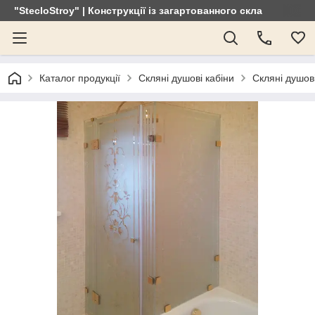
"StecloStroy" | Конструкції із загартованного скла
Каталог продукції
Скляні душові кабіни
Скляні душов