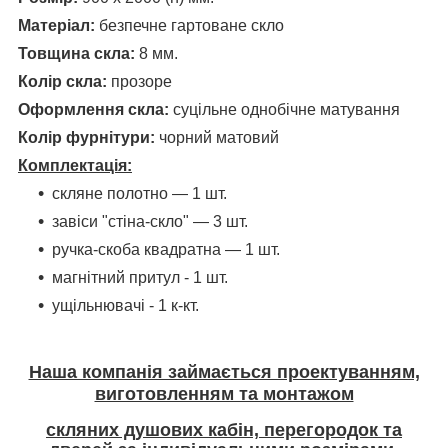
Матеріал:
безпечне гартоване скло
Товщина скла:
8 мм.
Колір скла:
прозоре
Оформлення скла:
суцільне однобічне матування
Колір фурнітури:
чорний матовий
Комплектація:
скляне полотно ― 1 шт.
завіси "стіна-скло" ― 3 шт.
ручка-скоба квадратна ― 1 шт.
магнітний притул - 1 шт.
ущільнювачі - 1 к-кт.
Наша компанія займається проектуванням,
виготовленням та монтажом
скляних душових кабін, перегородок та