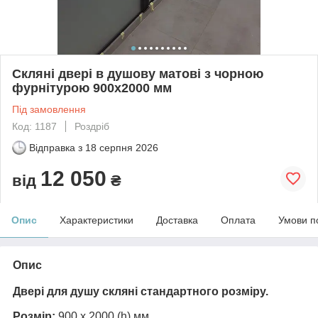
Скляні двері в душову матові з чорною
фурнітурою 900х2000 мм
Під замовлення
Код: 1187
Роздріб
Відправка з
18 серпня 2026
12 050
від
₴
Опис
Характеристики
Доставка
Оплата
Умови п
Опис
Двері для душу скляні стандартного розміру.
Розмір:
900 х 2000 (h) мм.