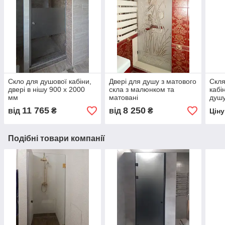
Скло для душової кабіни,
Двері для душу з матового
Скля
двері в нішу 900 х 2000
скла з малюнком та
кабі
мм
матовані
душу
11 765
8 250
від
₴
від
₴
Цін
Подібні товари компанії