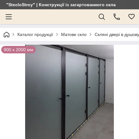
"StecloStroy" | Конструкції із загартованного скла
Каталог продукції
Матове скло
Скляні двері в душов
900 х 2000 мм