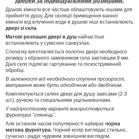
дверей за індивідуальними розмірами.
Душові кімнати все частіше облаштовують нішами для
прийняття душу. Для ізоляції приміщення ванної
кімнати від влучення води в душові ніші встановлюють
двері зі скла
.
Матові розпашні двері в душ
найчастіше
встановлюють у сумісних санвузлах.
Спочатку виготовляється полотно двері необхідного
розміру з обраного замовником скла завтовшки 8 мм.
Далі скло підлягає гартуванню та піскоструминній
обробці.
В залежності від необхідного ступеня прозорості,
матування може бути однобічним або двобічним.
Комплектуються скляні двері для душу завісами (2-3
шт.), ручкою та спеціальними ущільнювачами.
У найпростішому варіанті використовується
фурнітура "глянець".
Але останнім часом популярності набирає
чорна
матова фурнітура.
Чорний колір виглядає стильно,
сучасно і радує чудовим зовнішнім виглядом.