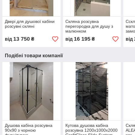
Двері для душової кабіни
Скляна розсувна
Сскл
розсувні скляні
перегородка для душу з
мато
малюнком
зам
13 750
16 195
від
₴
від
₴
від
Подібні товари компанії
Душова кабіна розсувна
Кутова душова кабіна
Скля
90х90 з чорною
розсувна 1200х1000х2000
ALE