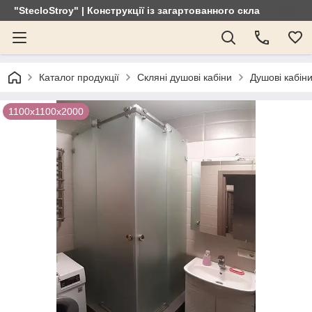
"StecloStroy" | Конструкції із загартованного скла
Каталог продукції
Скляні душові кабіни
Душові кабіни
1100х1100х2000