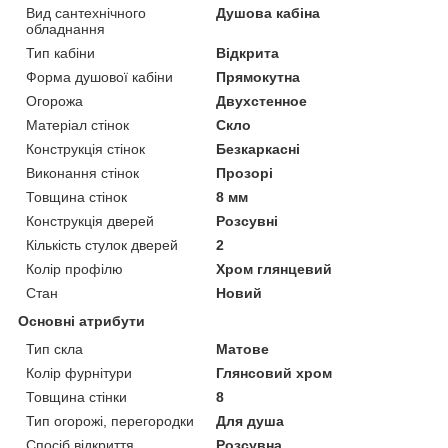
Вид сантехнічного
Душова кабіна
обладнання
Тип кабіни
Відкрита
Форма душової кабіни
Прямокутна
Огорожа
Двухстенное
Матеріал стінок
Скло
Конструкція стінок
Безкаркасні
Виконання стінок
Прозорі
Товщина стінок
8 мм
Конструкція дверей
Розсувні
Кількість стулок дверей
2
Колір профілю
Хром глянцевий
Стан
Новий
Основні атрибути
Тип скла
Матове
Колір фурнітури
Глянсовий хром
Товщина стінки
8
Тип огорожі, перегородки
Для душа
Спосіб відкриття
Розсувна