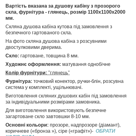
Вартість вказана за душову кабіну з прозорого
скла, фурнітура - глянець, розмір 1100х1100х2000
мм.
Скляна душова кабіна кутова під замовлення з
безпечного гартованого скла.
На фото скляна душова кабіна з розсувними
двостулковими дверима.
Скло:
гартоване, товщина 8 мм.
Художнє оформлення:
матування однобічне
Колір фурнітури:
"глянець"
Фурнітура:
точковий конектор, ручки-блін, розсувна
система у комплекті, ущільнювачі.
Виготовлення скляних душових кабін під замовлення
за індивідуальними розмірами замовника.
Для виготовлення використовують безпечне
загартоване скло завтовшки 8-10 мм.
Основні кольори:
прозоре, надпрозоре (діамант),
коричневе («бронза »), сіре («графіт»)-
ОБРАТИ