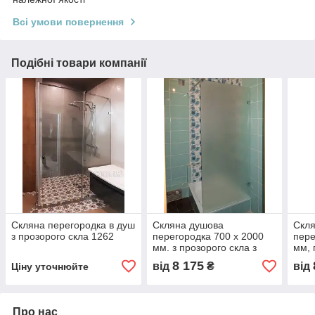
Всі умови повернення
Подібні товари компанії
Скляна перегородка в душ
Скляна душова
Скл
з прозорого скла 1262
перегородка 700 х 2000
пере
мм. з прозорого скла з
мм, 
однобічним матуванням
8 175
від
₴
від
Ціну уточнюйте
Про нас