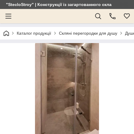
"StecloStroy" | Конструкції із загартованного скла
Каталог продукції
Скляні перегородки для душу
Душо