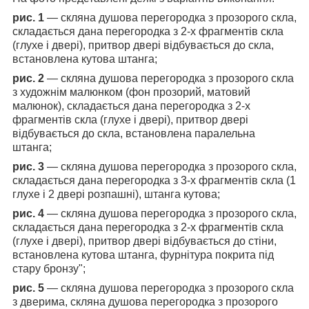
рис. 1
― скляна душова перегородка з прозорого скла,
складається дана перегородка з 2-х фрагментів скла
(глухе і двері), притвор двері відбувається до скла,
встановлена кутова штанга;
рис. 2
― скляна душова перегородка з прозорого скла
з художнім малюнком (фон прозорий, матовий
малюнок), складається дана перегородка з 2-х
фрагментів скла (глухе і двері), притвор двері
відбувається до скла, встановлена паралельна
штанга;
рис. 3
― скляна душова перегородка з прозорого скла,
складається дана перегородка з 3-х фрагментів скла (1
глухе і 2 двері розпашні), штанга кутова;
рис. 4
― скляна душова перегородка з прозорого скла,
складається дана перегородка з 2-х фрагментів скла
(глухе і двері), притвор двері відбувається до стіни,
встановлена кутова штанга, фурнітура покрита під
стару бронзу";
рис. 5
― скляна душова перегородка з прозорого скла
з дверима, скляна душова перегородка з прозорого