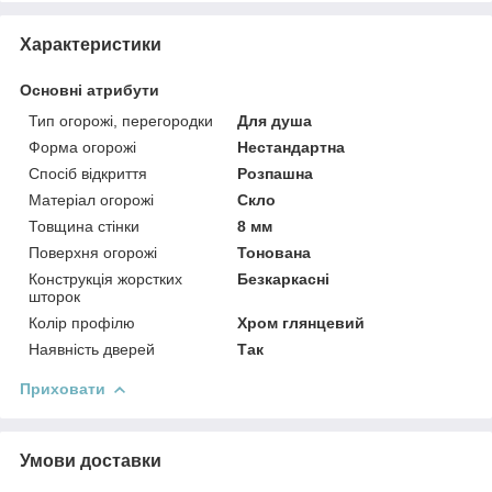
Характеристики
Основні атрибути
Тип огорожі, перегородки
Для душа
Форма огорожі
Нестандартна
Спосіб відкриття
Розпашна
Матеріал огорожі
Скло
Товщина стінки
8 мм
Поверхня огорожі
Тонована
Конструкція жорстких
Безкаркасні
шторок
Колір профілю
Хром глянцевий
Наявність дверей
Так
Приховати
Умови доставки