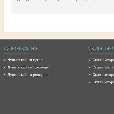
ДУШОВІ КАБІНИ
СКЛЯНІ ОГО
Душові кабіни кутові
Скляні огор
Душові кабіни "трапеція"
Скляні пери
Душові кабіни розсувні
Скляні огор
Скляні огор