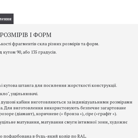
лення
РОЗМІРІВ І ФОРМ
кості фрагментів скла різних розмірів та форм.
 кутом 90, або 135 градусів.
 і кутова штанга для посилення жорсткості конструкції.
кло", ущільнювачі.
і душові кабіни виготовляються за індивідуальними розмірами
та. Для виготовлення використовують безпечне загартоване
оре (діамант), коричневе (« бронза »), сіре («графіт »).
цільне матування, матування смуги інтимної зони, художнє
або пофарбована в будь-який колір по RAL.