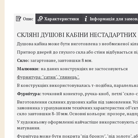
Опис
Характеристики
Інформація для замов
СКЛЯНІ ДУШОВІ КАБІНИ НЕСТАДАРТНИХ 
Душова кабіна може бути виготовлена з необмеженої кіль
Притвор дверей до глухого скла або стіни відбувається під
Скло:
загартоване, завтовшки 8 мм.
Малюнки:
на даних конструкціях не застосовуються
Фурнитура: "сатин", "глянець".
В конструкціях використовувалась т-подібна, паралельна
Фурнітура:
точковий конектор, ручка-кноб, петлі "скло-с
Виготовлення скляних душових кабін під замовлення. Ус
замовника з урахуванням технічних характеристик об’єк
скло завтовшки 8-10 мм. Основні кольори: прозоре, надпроз
У художньому оформленні найчастіше використовують су
матування.
Фурнітура може бути покрита "під бронзу", "під золото", 