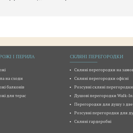
РОЖІ І ПЕРИЛА
СКЛЯНІ ПЕРЕГОРОДКИ
ожі
Скляні перегородки на зам
ла на сходи
Скляні перегородки офісні
ожі балконів
Розсувні скляні перегородки
ожі для терас
Душові перегородки Walk-In
Перегородки для душу з дв
Розсувні перегородки для д
Скляні гардеробні