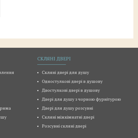
СКЛЯНІ ДВЕРІ
овлення
Скляні двері для душу
Одностулкові двері в душову
Двостулкові двері в душову
Двері для душу з чорною фурнітурою
ерима
Двері для душу розсувні
ушу
Скляні міжкімнатні двері
Розсувні скляні двері