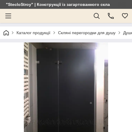
"StecloStroy" | Конструкції із загартованного скла
Каталог продукції
Скляні перегородки для душу
Душо