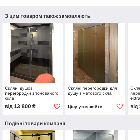
З цим товаром також замовляють
Скляні душові
Скляні перегородки для
Скл
перегородки з тонованого
душу з матового скла
пере
скла
extr
13 800
від
₴
від
Ціну уточнюйте
Подібні товари компанії