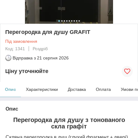
Перегородка для душу GRAFIT
Під замовлення
Код: 1341
Роздріб
Відправка з
21 серпня 2026
Ціну уточнюйте
Опис
Характеристики
Доставка
Оплата
Умови п
Опис
Перегородка для душу з тонованого
скла графіт
Скляна перегородка в душ (глухий фрагмент + двері).