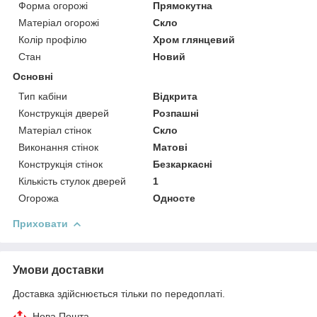
Форма огорожі
Прямокутна
Матеріал огорожі
Скло
Колір профілю
Хром глянцевий
Стан
Новий
Основні
Тип кабіни
Відкрита
Конструкція дверей
Розпашні
Матеріал стінок
Скло
Виконання стінок
Матові
Конструкція стінок
Безкаркасні
Кількість стулок дверей
1
Огорожа
Односте
Приховати
Умови доставки
Доставка здійснюється тільки по передоплаті.
Нова Пошта