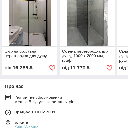
Скляна розсувна
Скляна перегородка для
Скля
перегородка для душу
душу, 1000 х 2000 мм,
душу
графіт
руш
16 265
11 770
від
₴
від
₴
від
Про нас
Рейтинг не сформований
Менше 5 відгуків за останній рік
Працює з 10.02.2009
м. Київ
Київ, Україна